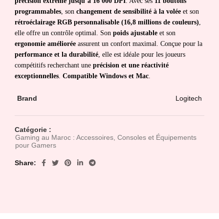
précision extrême jusqu’à 16 000 DPI
. Avec ses
11 boutons
programmables
, son
changement de sensibilité à la volée
et son
rétroéclairage RGB personnalisable (16,8 millions de couleurs)
,
elle offre un contrôle optimal. Son
poids ajustable
et son
ergonomie améliorée
assurent un confort maximal. Conçue pour la
performance et la durabilité
, elle est idéale pour les joueurs
compétitifs recherchant une
précision et une réactivité
exceptionnelles
.
Compatible Windows et Mac
.
Brand
Logitech
Catégorie :
Gaming au Maroc : Accessoires, Consoles et Équipements
pour Gamers
Share