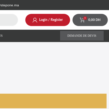
@stepone.ma
0
Login / Register
0,00
DH
US
DEMANDE DE DEVIS