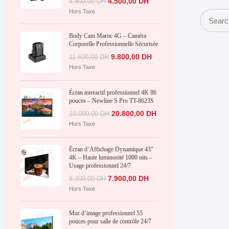
4.500,00
DH
4.800,00
DH
Hors Taxe
Body Cam Maroc 4G – Caméra
Corporelle Professionnelle Sécurisée
9.800,00
DH
11.500,00
DH
Hors Taxe
Écran interactif professionnel 4K 86
pouces – Newline S Pro TT-8623S
20.800,00
DH
23.000,00
DH
Hors Taxe
Écran d’Affichage Dynamique 43"
4K – Haute luminosité 1000 nits –
Usage professionnel 24/7
7.900,00
DH
8.300,00
DH
Hors Taxe
Mur d’image professionnel 55
pouces pour salle de contrôle 24/7