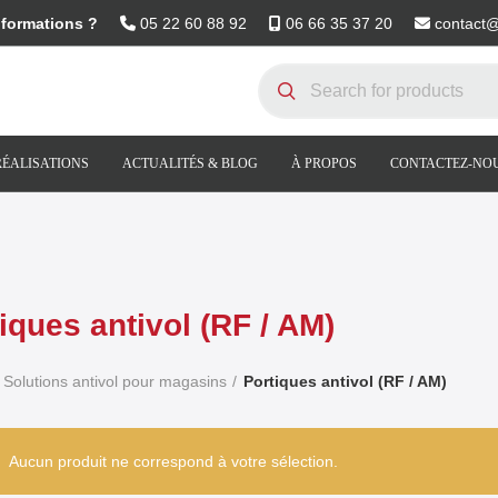
nformations ?
05 22 60 88 92
06 66 35 37 20
contact
RÉALISATIONS
ACTUALITÉS & BLOG
À PROPOS
CONTACTEZ-NO
iques antivol (RF / AM)
Solutions antivol pour magasins
Portiques antivol (RF / AM)
Aucun produit ne correspond à votre sélection.