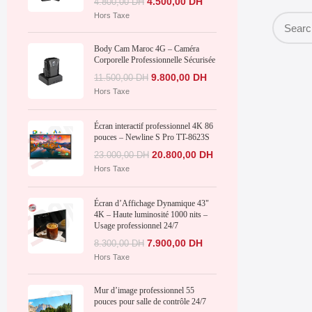
4.500,00
DH
4.800,00
DH
Hors Taxe
Body Cam Maroc 4G – Caméra
Corporelle Professionnelle Sécurisée
9.800,00
DH
11.500,00
DH
Hors Taxe
Écran interactif professionnel 4K 86
pouces – Newline S Pro TT-8623S
20.800,00
DH
23.000,00
DH
Hors Taxe
Écran d’Affichage Dynamique 43"
4K – Haute luminosité 1000 nits –
Usage professionnel 24/7
7.900,00
DH
8.300,00
DH
Hors Taxe
Mur d’image professionnel 55
pouces pour salle de contrôle 24/7