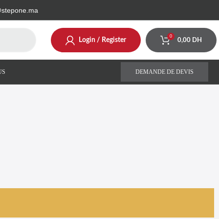
@stepone.ma
0
Login / Register
0,00
DH
US
DEMANDE DE DEVIS