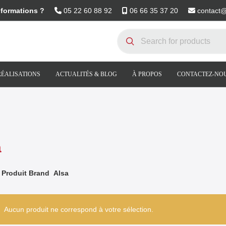
nformations ?
05 22 60 88 92
06 66 35 37 20
contact
RÉALISATIONS
ACTUALITÉS & BLOG
À PROPOS
CONTACTEZ-NO
a
Produit Brand
Alsa
Aucun produit ne correspond à votre sélection.